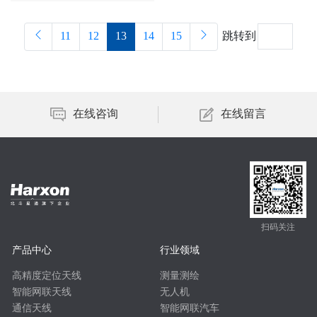
完成了北斗多模导航型天线、北
斗多模导航型射频芯片、北斗多
11
12
13
14
15
跳转到
模导航型基带芯片、北斗多模多
频高精度天线、北斗多模多频高
精度OEM板5个项目年度测评工
作。这5个项目主要面向行业和
大众应用，研发具有自主知识产
在线咨询
在线留言
权的高性能、低功耗、低成本的
北斗导航型/高精度芯片模块，实
现国产北斗芯片模块自主可控。
扫码关注
产品中心
行业领域
高精度定位天线
测量测绘
智能网联天线
无人机
通信天线
智能网联汽车