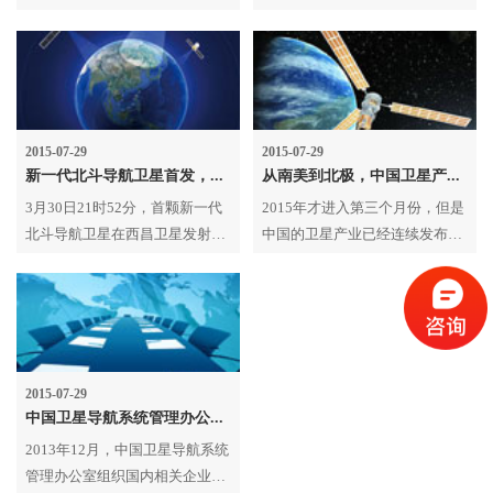
置服务产业发展白皮书》(以下简
号从西昌卫星发射中心送入太
称“《白皮书》”)。 2014年我国
空。这是我国通信技术试验系列
卫星导航与位置服务产业高速发
卫星的首颗星，主要用于开展Ka
展，总体产值达到1343亿元，较
频段宽带通信技术试验。
2013年增长29.1%。北斗应用占
比进一步提高，国内卫星导航市
2015-07-29
2015-07-29
新一代北斗导航卫星首发，手机定位精度可达2米
从南美到北极，中国卫星产业开启全球化模式
场新增销售产品及系统超过80%
已采用北斗兼容技术。
3月30日21时52分，首颗新一代
2015年才进入第三个月份，但是
北斗导航卫星在西昌卫星发射中
中国的卫星产业已经连续发布了
心用长征三号丙运载火箭发射，
两个重磅信息，稳健地迈出了全
并由远征一号上面级成功送入至
球化的第一步。从某种意义上
目标轨道。
说，2015年将成为中国卫星产业
的全球化元年。
2015-07-29
中国卫星导航系统管理办公室组织完成2013年度北斗基础芯片、模块测评工作
2013年12月，中国卫星导航系统
管理办公室组织国内相关企业，