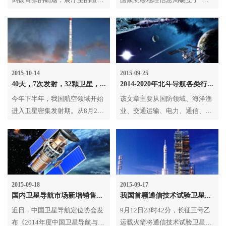
剑拔弩张的硝烟，展厅里的喧嚣
国家测绘地理信息局确立了“加
大多是厂商用扩音器对自己的产
强基础测绘，监测地理国情，强
品进行介绍，以及人们互相交...
化公共服务，壮大地信产业，维
……
护国家安全，建设测绘强国”的
发展战略。迎接测绘新时代，中
国测绘地理信息学会责深任重。
2015-10-14
2015-09-25
40天，7次发射，32颗卫星，成功率100%
2014-2020年北斗导航各类行业应用市场分析和容量估计
今年下半年，我国航空领域开始
该文章主要从国防领域、海洋渔
进入卫星密集发射期。从8月27
业、交通运输、电力、通信、金
日到10月7日，中国航天科技集
融、防灾减灾、精准农业等领域
团公司的长征系列火箭共完成7
深度分析了北斗导航应用的巨大
次发射任务，总计发射32颗卫
市场容量与机会。
星，每一颗卫星都被成功送往预
定轨道。
2015-09-18
2015-09-17
国内卫星导航市场新增销售产品及系统超过80%兼容北斗技术
我国首颗通信技术试验卫星成功发射，抢占Ka通信频段
近日，中国卫星导航定位协会发
9月12日23时42分，长征三号乙
布《2014年度中国卫星导航与位
运载火箭将通信技术试验卫星一