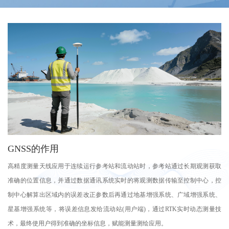
GNSS的作用
高精度测量天线应用于连续运行参考站和流动站时，参考站通过长期观测获取
准确的位置信息，并通过数据通讯系统实时的将观测数据传输至控制中心，控
制中心解算出区域内的误差改正参数后再通过地基增强系统、广域增强系统、
星基增强系统等，将误差信息发给流动站(用户端)，通过RTK实时动态测量技
术，最终使用户得到准确的坐标信息，赋能测量测绘应用。