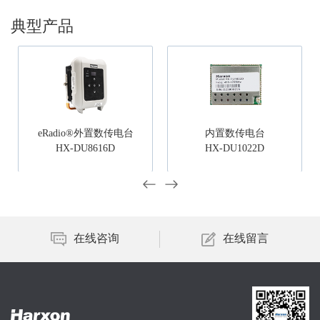
典型产品
eRadio®外置数传电台
内置数传电台
HX-DU8616D
HX-DU1022D
在线咨询
在线留言