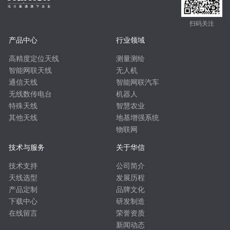
扫码关注
产品中心
行业领域
高精度定位天线
测量测绘
智能网联天线
无人机
通信天线
智能网联汽车
无线数传电台
机器人
特殊天线
智慧农业
其他天线
地基增强系统
物联网
技术与服务
关于华信
技术支持
公司简介
天线选型
发展历程
产品定制
品牌文化
下载中心
研发制造
在线留言
荣誉资质
新闻动态