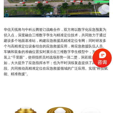
华信天线将与中科云腾签订战略合作，双方将以数字化应急预案为
切入点，深度融合三维数字孪生与精准定位技术，共同致力于通过
建设多个地面基准站，构建应急救援高精准定位专网；同时研发多
个与高精准定位设备结合的应急救援应用，将应急救援队伍人员、
车辆和装备的准确位置实时展示在三维数字孪生模型中，为指挥员
装上
千里眼
，使得指挥员对战场形势一清二楚，洞若观火，调度自
“
”
如，大大提升了应急指挥水平；也为平时演练复盘提供了高效手
段。共同推动高精准定位在应急救援领域的广泛应用。实现
科技赋
“
能、精准救援
。
”