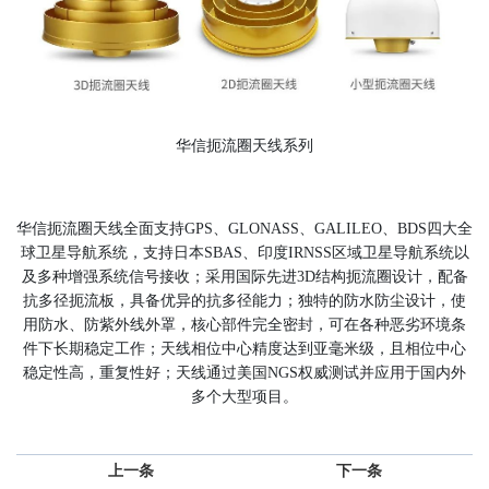
华信扼流圈天线系列
华信扼流圈天线全面支持
、
、
、
四大全
GPS
GLONASS
GALILEO
BDS
球卫星导航系统，支持日本
、印度
区域卫星导航系统以
SBAS
IRNSS
及多种增强系统信号接收；采用国际先进
结构扼流圈设计，配备
3D
抗多径扼流板，具备优异的抗多径能力；独特的防水防尘设计，使
用防水、防紫外线外罩，核心部件完全密封，可在各种恶劣环境条
件下长期稳定工作；天线相位中心精度达到亚毫米级，且相位中心
稳定性高，重复性好；天线通过美国
权威测试并应用于国内外
NGS
多个大型项目。
上一条
下一条