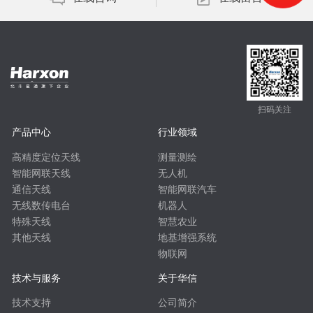
扫码关注
产品中心
行业领域
高精度定位天线
测量测绘
智能网联天线
无人机
通信天线
智能网联汽车
无线数传电台
机器人
特殊天线
智慧农业
其他天线
地基增强系统
物联网
技术与服务
关于华信
技术支持
公司简介