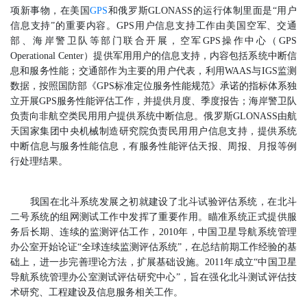
项新事物，在美国
和俄罗斯GLONASS的运行体制里面是“用户
GPS
信息支持”的重要内容。GPS用户信息支持工作由美国空军、交通
部、海岸警卫队等部门联合开展，空军GPS操作中心（GPS
Operational Center）提供军用用户的信息支持，内容包括系统中断信
息和服务性能；交通部作为主要的用户代表，利用WAAS与IGS监测
数据，按照国防部《GPS标准定位服务性能规范》承诺的指标体系独
立开展GPS服务性能评估工作，并提供月度、季度报告；海岸警卫队
负责向非航空类民用用户提供系统中断信息。俄罗斯GLONASS由航
天国家集团中央机械制造研究院负责民用用户信息支持，提供系统
中断信息与服务性能信息，有服务性能评估天报、周报、月报等例
行处理结果。
我国在北斗系统发展之初就建设了北斗试验评估系统，在北斗
二号系统的组网测试工作中发挥了重要作用。瞄准系统正式提供服
务后长期、连续的监测评估工作，2010年，中国卫星导航系统管理
办公室开始论证“全球连续监测评估系统”，在总结前期工作经验的基
础上，进一步完善理论方法，扩展基础设施。2011年成立“中国卫星
导航系统管理办公室测试评估研究中心”，旨在强化北斗测试评估技
术研究、工程建设及信息服务相关工作。