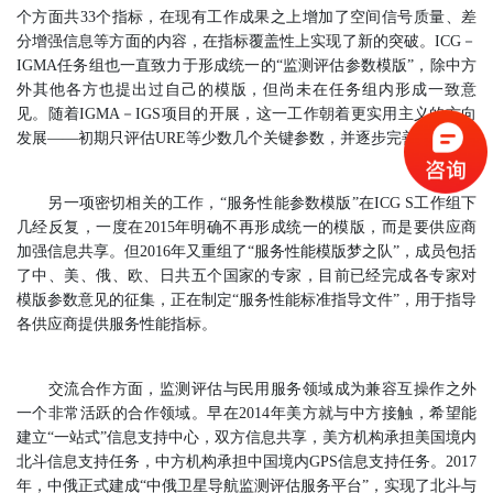
个方面共33个指标，在现有工作成果之上增加了空间信号质量、差
分增强信息等方面的内容，在指标覆盖性上实现了新的突破。ICG－
IGMA任务组也一直致力于形成统一的“监测评估参数模版”，除中方
外其他各方也提出过自己的模版，但尚未在任务组内形成一致意
见。随着IGMA－IGS项目的开展，这一工作朝着更实用主义的方向
发展——初期只评估URE等少数几个关键参数，并逐步完善。
另一项密切相关的工作，“服务性能参数模版”在ICG S工作组下
几经反复，一度在2015年明确不再形成统一的模版，而是要供应商
加强信息共享。但2016年又重组了“服务性能模版梦之队”，成员包括
了中、美、俄、欧、日共五个国家的专家，目前已经完成各专家对
模版参数意见的征集，正在制定“服务性能标准指导文件”，用于指导
各供应商提供服务性能指标。
交流合作方面，监测评估与民用服务领域成为兼容互操作之外
一个非常活跃的合作领域。早在2014年美方就与中方接触，希望能
建立“一站式”信息支持中心，双方信息共享，美方机构承担美国境内
北斗信息支持任务，中方机构承担中国境内GPS信息支持任务。2017
年，中俄正式建成“中俄卫星导航监测评估服务平台”，实现了北斗与