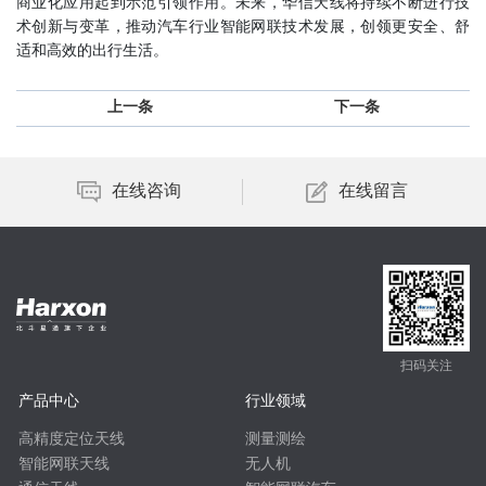
商业化应用起到示范引领作用。未来，华信天线将持续不断进行技
术创新与变革，推动汽车行业智能网联技术发展，创领更安全、舒
适和高效的出行生活。
上一条
下一条
在线咨询
在线留言
扫码关注
产品中心
行业领域
高精度定位天线
测量测绘
智能网联天线
无人机