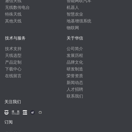
通信天线
智能网联汽车
无线数传电台
机器人
特殊天线
智慧农业
其他天线
地基增强系统
物联网
技术与服务
关于华信
技术支持
公司简介
天线选型
发展历程
产品定制
品牌文化
下载中心
研发制造
在线留言
荣誉资质
新闻动态
人才招聘
联系我们
关注我们
订阅