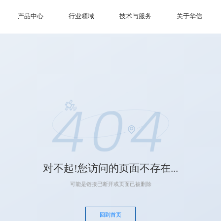
产品中心
行业领域
技术与服务
关于华信
对不起!您访问的页面不存在...
可能是链接已断开或页面已被删除
回到首页