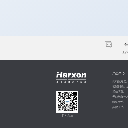
工作日
产品中心
高精度定位
智能网联天
通信天线
无线数传电
特殊天线
其他天线
扫码关注