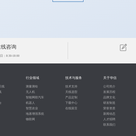
在线咨询
：8:30-18:00
行业领域
技术与服务
关于华信
天线
测量测绘
技术支持
公司简介
线
无人机
天线选型
发展历程
智能网联汽车
产品定制
品牌文化
台
机器人
下载中心
研发制造
智慧农业
在线留言
荣誉资质
地基增强系统
新闻动态
物联网
人才招聘
联系我们