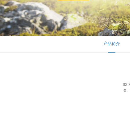
产品简介
HX
美、