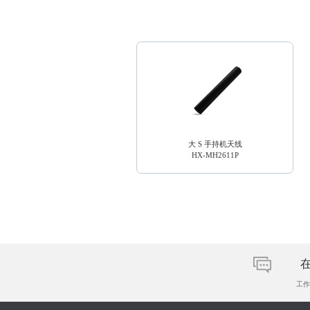
大 S 手持机天线
HX-MH2611P
工作日