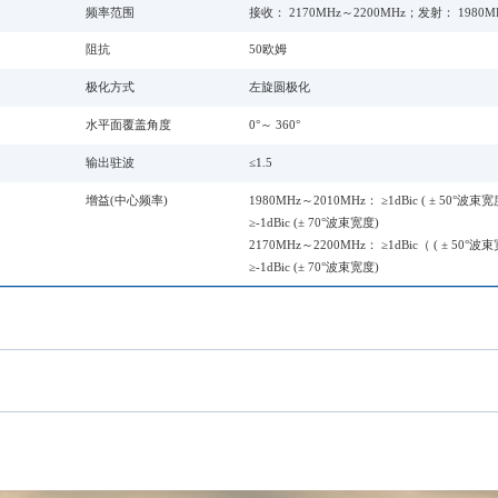
频率范围
接收： 2170MHz～2200MHz；发射： 1980M
阻抗
50欧姆
极化方式
左旋圆极化
水平面覆盖角度
0°～ 360°
输出驻波
≤1.5
增益(中心频率)
1980MHz～2010MHz： ≥1dBic ( ± 50°波束宽
≥-1dBic (± 70°波束宽度)
2170MHz～2200MHz： ≥1dBic（ ( ± 50°波
≥-1dBic (± 70°波束宽度)