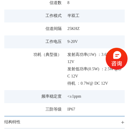
信道数
8
工作模式
半双工
信道间隔
25KHZ
工作电压
9-20V
功耗（典型值）
发射高功率(1W) ：3.6W@ DC
12V
发射低功率(0.5W) ：2.5W @D
C 12V
待机 ：0.7W@ DC 12V
频率稳定度
<±1ppm
三防等级
IP67
结构特性