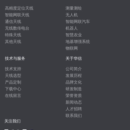
高精度定位天线
测量测绘
智能网联天线
无人机
通信天线
智能网联汽车
无线数传电台
机器人
特殊天线
智慧农业
其他天线
地基增强系统
物联网
技术与服务
关于华信
技术支持
公司简介
天线选型
发展历程
产品定制
品牌文化
下载中心
研发制造
在线留言
荣誉资质
新闻动态
人才招聘
联系我们
关注我们