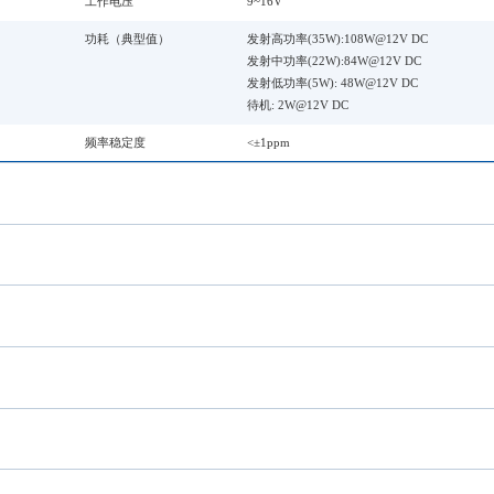
工作电压
9~16V
功耗（典型值）
发射高功率(35W):108W@12V DC
发射中功率(22W):84W@12V DC
发射低功率(5W): 48W@12V DC
待机: 2W@12V DC
频率稳定度
<±1ppm