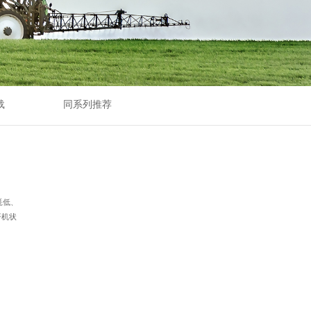
载
同系列推荐
耗低、
开机状