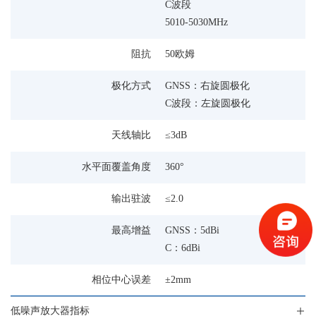
C波段
5010-5030MHz
阻抗
50欧姆
极化方式
GNSS：右旋圆极化
C波段：左旋圆极化
天线轴比
≤3dB
水平面覆盖角度
360°
输出驻波
≤2.0
最高增益
GNSS：5dBi
C：6dBi
相位中心误差
±2mm
低噪声放大器指标