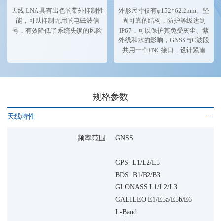
天线 LNA 具有出色的带外抑制性
外形尺寸仅有φ152*62.2mm。坚
能，可以抑制无用的电磁波信
固可靠的结构，防护等级达到
号，有效降低了系统失锁的风险
IP67，可以保护其免受灰尘、紫
外线和水的影响，GNSS与C波段
共用一个TNC接口，设计紧凑
规格参数
天线特性
频率范围
GNSS
GPS L1/L2/L5
BDS B1/B2/B3
GLONASS L1/L2/L3
GALILEO E1/E5a/E5b/E6
L-Band