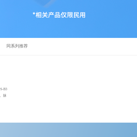
同系列推荐
-B3
带、脉