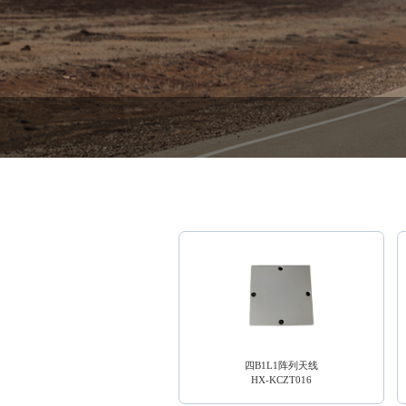
四B1L1阵列天线
HX-KCZT016