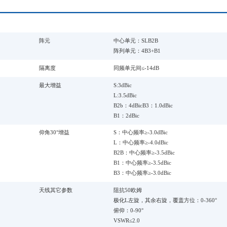
阵元
中心单元：SLB2B
阵列单元：4B3+B1
隔离度
同频单元间≤-14dB
最大增益
S:3dBic
L:3.5dBic
B2b：4dBicB3：1.0dBic
B1：2dBic
仰角30°增益
S：中心频率≥-3.0dBic
L：中心频率≥-4.0dBic
B2B：中心频率≥-3.5dBic
B1：中心频率≥-3.5dBic
B3：中心频率≥-3.0dBic
天线其它参数
阻抗50欧姆
极化L左旋，其余右旋，覆盖方位：0-360°
俯仰：0-90°
VSWR≤2.0