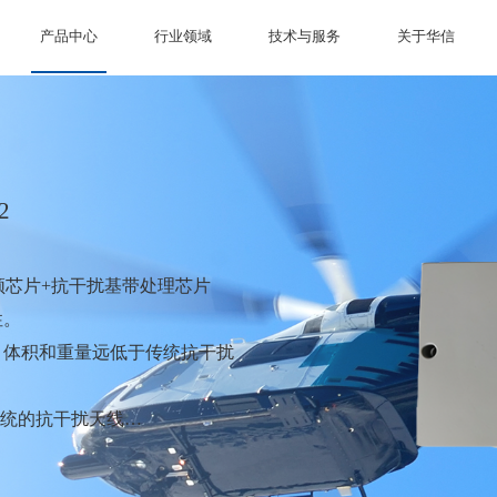
产品中心
行业领域
技术与服务
关于华信
2
频芯片+抗干扰基带处理芯片
性。
，体积和重量远低于传统抗干扰
传统的抗干扰天线
信号，以便飞控系统灵活选择