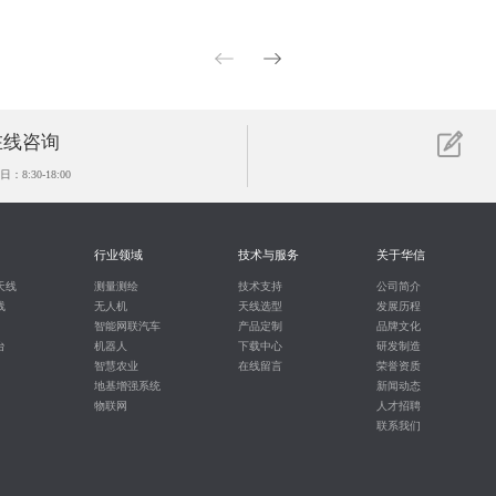
在线咨询
：8:30-18:00
行业领域
技术与服务
关于华信
天线
测量测绘
技术支持
公司简介
线
无人机
天线选型
发展历程
智能网联汽车
产品定制
品牌文化
台
机器人
下载中心
研发制造
智慧农业
在线留言
荣誉资质
地基增强系统
新闻动态
物联网
人才招聘
联系我们