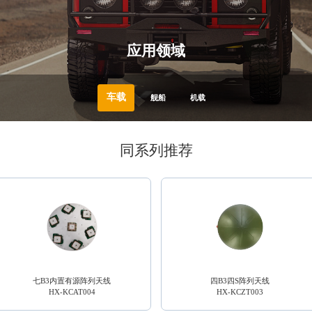
应用领域
车载
舰船
机载
同系列推荐
七B3内置有源阵列天线
四B3四S阵列天线
HX-KCAT004
HX-KCZT003