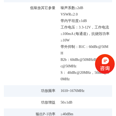
低噪放其它参量
噪声系数≤2dB
VSWR≤2.0
带内平坦度±1dB
工作电压：3.3-12V，工作电流
≤100mA (每通道)，抗烧毁功率
≥10W
带外抑制：B1C：60dBc@50M
H
B2b：60dBc@50MHzB3：60dB
c@50MHz
S： 40dBc@20MHz，50dBc@5
0MHz
功放频率
1610~1676MHz
功放增益
50±1dB
输出P-1功率
≥40dBm