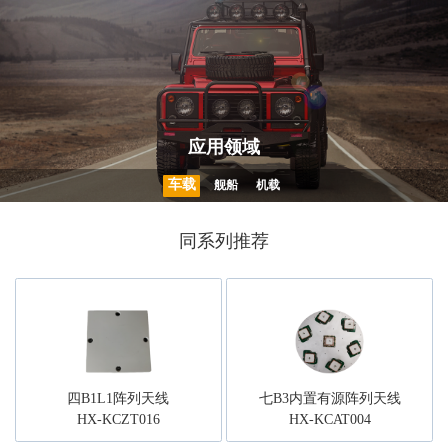
应用领域
车载
舰船
机载
同系列推荐
四B1L1阵列天线
七B3内置有源阵列天线
HX-KCZT016
HX-KCAT004