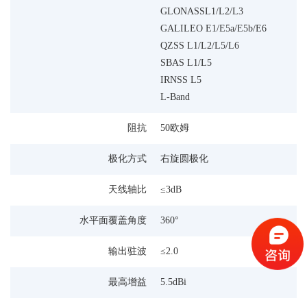
GLONASSL1/L2/L3
GALILEO E1/E5a/E5b/E6
QZSS L1/L2/L5/L6
SBAS L1/L5
IRNSS L5
L-Band
阻抗
50欧姆
极化方式
右旋圆极化
天线轴比
≤3dB
水平面覆盖角度
360°
输出驻波
≤2.0
最高增益
5.5dBi