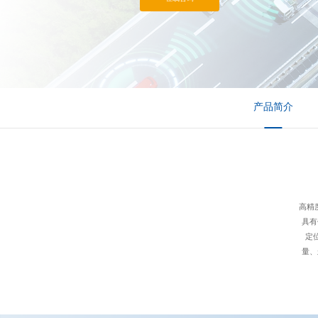
换或外壳的变换可广泛适应于内置
换。
· 低风阻外观设计：小体积、低风
产品简介
高精度
具有
定
量、