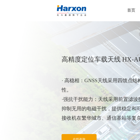
首页
高精度定位车载天线 HX-AU
· 高稳相：GNSS天线采用四馈点
性。
·强抗干扰能力：天线采用前置滤波
抑制无用的电磁干扰，提供稳定和可
接收机在繁华城市、通信基站等复
· 适用性广泛：线的频率覆盖全，
进行灵活的变形设计，以本型号天
在线咨询