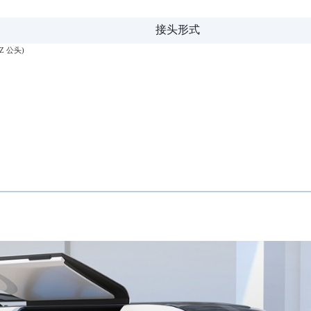
接头形式
Z 公头)