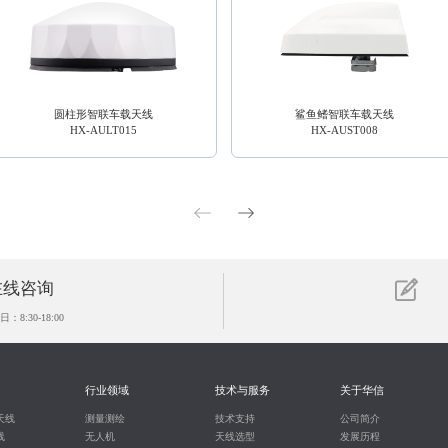
圆柱形智联车载天线
鲨鱼鳍智联车载天线
HX-AULT015
HX-AUST008
在线咨询
：8:30-18:00
行业领域
技术与服务
关于华信
天线
测量测绘
技术支持
公司简介
线
无人机
天线选型
发展历程