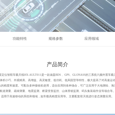
、外置及不同功能需求的产品转
阻设计可减少车辆行驶时的阻力。
功能特性
规格参数
应用领域
产品简介
定位智联车载天线HX-AULT011是一款涵盖BDS 、GPS、GLONASS的三系统六频外置车
体积小巧、外观精美、高增益、高灵敏度、低功耗、低风阻型等特性，极大提高了对高速运
位的精度和速度。可配合多种接收机使用，适合应用到各种场合，可广泛应用于大地测绘、海
航道测量、疏竣测量、地震监测、桥梁变形监控、山体滑坡监测、码头集装箱作业等场合等
适用于高速移动的系统和领域，如车载高精度应用等。主要配套双天线进行姿态测量应用。