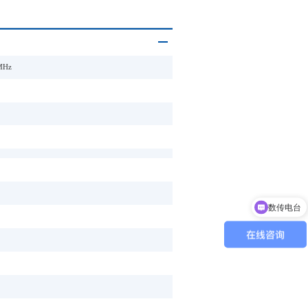
6MHz
数传电台