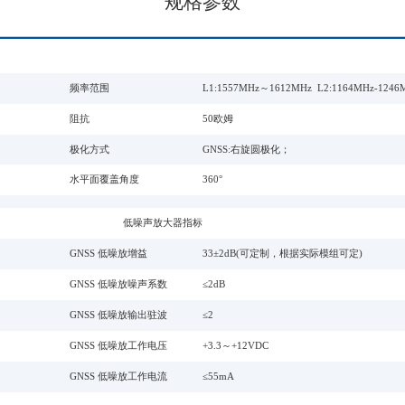
规格参数
频率范围
L1:1557MHz～1612MHz L2:1164MHz-124
阻抗
50欧姆
极化方式
GNSS:右旋圆极化；
水平面覆盖角度
360°
低噪声放大器指标
GNSS 低噪放增益
33±2dB(可定制，根据实际模组可定)
GNSS 低噪放噪声系数
≤2dB
GNSS 低噪放输出驻波
≤2
GNSS 低噪放工作电压
+3.3～+12VDC
GNSS 低噪放工作电流
≤55mA