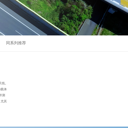
同系列推荐
载天线。
动载体
洋测
。尤其