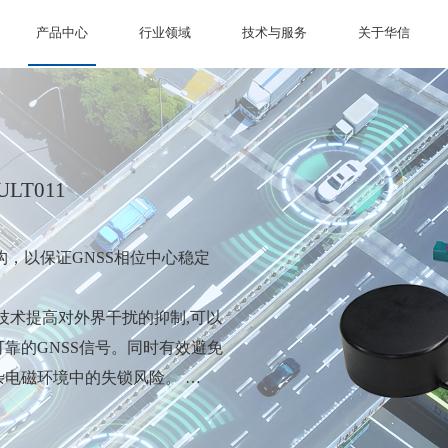
产品中心
行业领域
技术与服务
关于华信
LT011
结构，以保证GNSS相位中心稳定
技术提高对外界干扰的抑制,可以
靠的GNSS信号。同时有效避免
杂电磁环境中的失锁风险。
功能性齐全，在单元的设计上可以
线可以灵活的进行天线单元的更