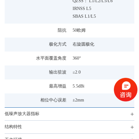
QZSS： L1/L2/L5/L6
IRNSS L5
SBAS L1/L5
阻抗
50欧姆
极化方式
右旋圆极化
水平面覆盖角度
360°
输出驻波
≤2.0
最高增益
5.5dBi
相位中心误差
±2mm
低噪声放大器指标
结构特性