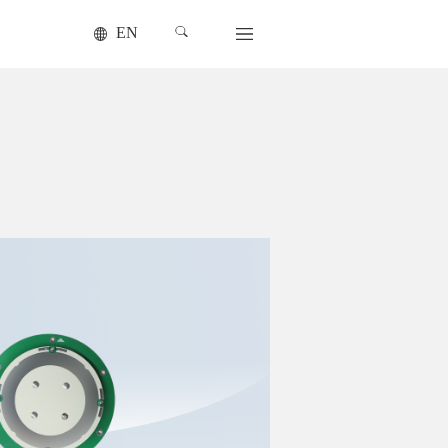
EN
四系统
HX-CSX64
查看更多