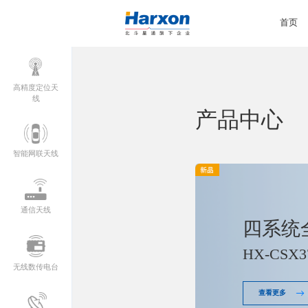
首页
高精度定位天
线
产品中心
智能网联天线
通信天线
四系统
HX-CSX3
无线数传电台
查看更多