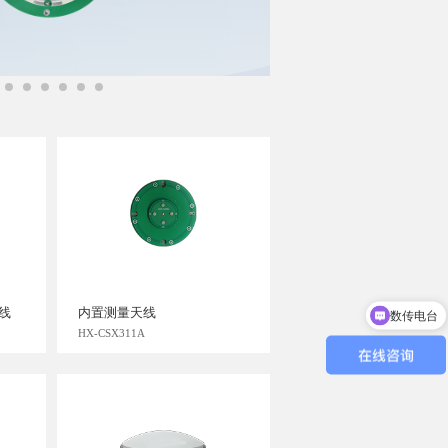
线
内置测量天线
数传电台
HX-CSX311A